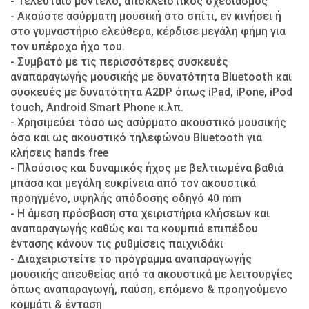
- Τελευταίο μοντέλο, αποκλειστικός σχεδιασμός
- Ακούστε ασύρματη μουσική στο σπίτι, εν κινήσει ή
στο γυμναστήριο ελεύθερα, κέρδισε μεγάλη φήμη για
τον υπέροχο ήχο του.
- Συμβατό με τις περισσότερες συσκευές
αναπαραγωγής μουσικής με δυνατότητα Bluetooth και
συσκευές με δυνατότητα A2DP όπως iPad, iPone, iPod
touch, Android Smart Phone κ.λπ.
- Χρησιμεύει τόσο ως ασύρματο ακουστικό μουσικής
όσο και ως ακουστικό τηλεφώνου Bluetooth για
κλήσεις hands free
- Πλούσιος και δυναμικός ήχος με βελτιωμένα βαθιά
μπάσα και μεγάλη ευκρίνεια από τον ακουστικά
προηγμένο, υψηλής απόδοσης οδηγό 40 mm
- Η άμεση πρόσβαση στα χειριστήρια κλήσεων και
αναπαραγωγής καθώς και τα κουμπιά επιπέδου
έντασης κάνουν τις ρυθμίσεις παιχνιδάκι
- Διαχειριστείτε το πρόγραμμα αναπαραγωγής
μουσικής απευθείας από τα ακουστικά με λειτουργίες
όπως αναπαραγωγή, παύση, επόμενο & προηγούμενο
κομμάτι & ένταση