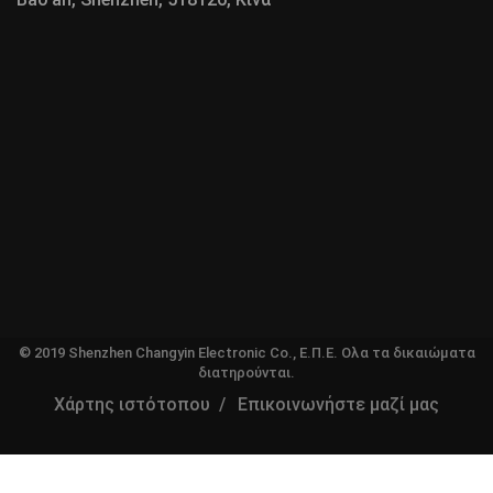
© 2019 Shenzhen Changyin Electronic Co., Ε.Π.Ε. Ολα τα δικαιώματα
διατηρούνται.
Χάρτης ιστότοπου
Επικοινωνήστε μαζί μας