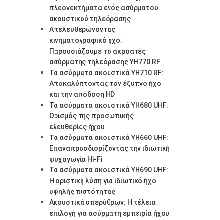
πλεονεκτήματα ενός ασύρματου
ακουστικού τηλεόρασης
Απελευθερώνοντας
κινηματογραφικό ήχο:
Παρουσιάζουμε το ακροατές
ασύρματης τηλεόρασης YH770 RF
Τα ασύρματα ακουστικά YH710 RF:
Αποκαλύπτοντας τον έξυπνο ήχο
και την απόδοση HD
Τα ασύρματα ακουστικά YH680 UHF:
Ορισμός της προσωπικής
ελευθερίας ήχου
Τα ασύρματα ακουστικά YH660 UHF:
Επαναπροσδιορίζοντας την ιδιωτική
ψυχαγωγία Hi-Fi
Τα ασύρματα ακουστικά YH690 UHF:
Η οριστική λύση για ιδιωτικό ήχο
υψηλής πιστότητας
Ακουστικά υπερύθρων: Η τέλεια
επιλογή για ασύρματη εμπειρία ήχου