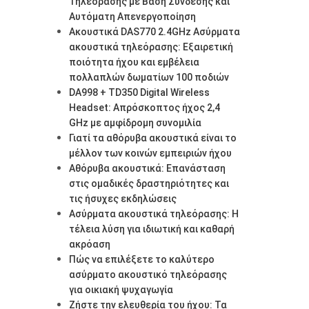
Τηλεόρασης με Βάση Σύνδεσης και
Αυτόματη Απενεργοποίηση
Ακουστικά DAS770 2.4GHz Ασύρματα
ακουστικά τηλεόρασης: Εξαιρετική
ποιότητα ήχου και εμβέλεια
πολλαπλών δωματίων 100 ποδιών
DA998 + TD350 Digital Wireless
Headset: Απρόσκοπτος ήχος 2,4
GHz με αμφίδρομη συνομιλία
Γιατί τα αθόρυβα ακουστικά είναι το
μέλλον των κοινών εμπειριών ήχου
Αθόρυβα ακουστικά: Επανάσταση
στις ομαδικές δραστηριότητες και
τις ήσυχες εκδηλώσεις
Ασύρματα ακουστικά τηλεόρασης: Η
τέλεια λύση για ιδιωτική και καθαρή
ακρόαση
Πώς να επιλέξετε το καλύτερο
ασύρματο ακουστικό τηλεόρασης
για οικιακή ψυχαγωγία
Ζήστε την ελευθερία του ήχου: Τα