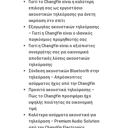
Γιατί το ChangYin είναι η καλύτερη
επιλογή σας ως εργοστάσιο
ακουστικών τηλεόρασης για άνετη
ακρόαση στο σπίτι
Εξαγωγέας ακουστικών τηλεόρασης
– Γιατί η ChangYin είναι ο ιδανικός
παγκόσμιος προμηθευτής σας
Γιατί η ChangYin είναι ο αξιόπιστος
συνεργάτης σας για οικονομικά
αποδοτικές λύσεις ακουστικών
τηλεόρασης
Σύνδεση ακουστικών Bluetooth στην
τηλεόραση – Απρόσκοπτος
ασύρματος ήχος από την ChangYin
Προσιτά ακουστικά τηλεόρασης –
Πώς το ChangYin προσφέρει ήχο
υψηλής ποιότητας σε οικονομική
τιμή
Καλύτερα ασύρματα ακουστικά για
τηλεόραση – Premium Audio Solution
από την ChangYin Electronics