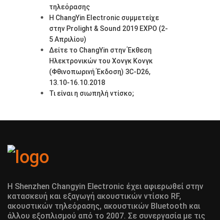
τηλεόρασης
Η ChangYin Electronic συμμετείχε
στην Prolight & Sound 2019 EXPO (2-
5 Απριλίου)
Δείτε το ChangYin στην Έκθεση
Ηλεκτρονικών του Χονγκ Κονγκ
(Φθινοπωρινή Έκδοση) 3C-D26,
13.10-16.10.2018
Τι είναι η σιωπηλή ντίσκο;
Η Shenzhen Changyin Electronic έχει αφιερωθεί στην
κατασκευή και εξαγωγή ακουστικών ντίσκο RF,
ακουστικών τηλεόρασης, ακουστικών Bluetooth και
άλλου εξοπλισμού από το 2007. Σε συνεργασία με τις