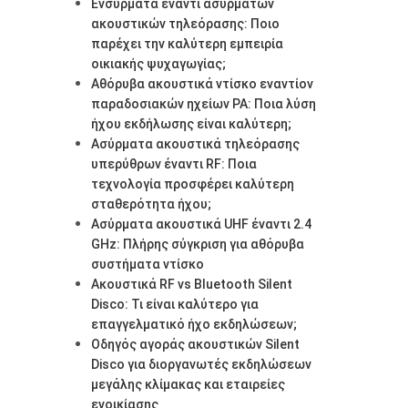
Ενσύρματα έναντι ασύρματων
ακουστικών τηλεόρασης: Ποιο
παρέχει την καλύτερη εμπειρία
οικιακής ψυχαγωγίας;
Αθόρυβα ακουστικά ντίσκο εναντίον
παραδοσιακών ηχείων PA: Ποια λύση
ήχου εκδήλωσης είναι καλύτερη;
Ασύρματα ακουστικά τηλεόρασης
υπερύθρων έναντι RF: Ποια
τεχνολογία προσφέρει καλύτερη
σταθερότητα ήχου;
Ασύρματα ακουστικά UHF έναντι 2.4
GHz: Πλήρης σύγκριση για αθόρυβα
συστήματα ντίσκο
Ακουστικά RF vs Bluetooth Silent
Disco: Τι είναι καλύτερο για
επαγγελματικό ήχο εκδηλώσεων;
Οδηγός αγοράς ακουστικών Silent
Disco για διοργανωτές εκδηλώσεων
μεγάλης κλίμακας και εταιρείες
ενοικίασης