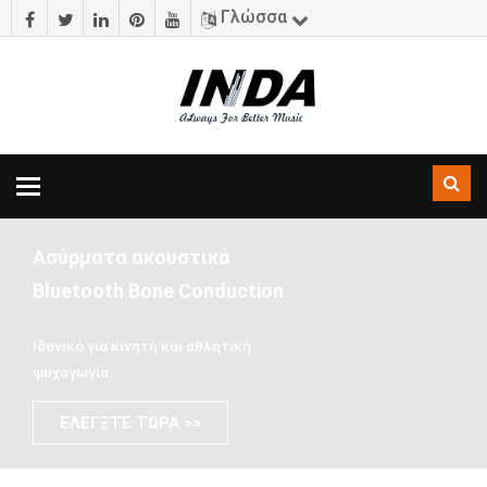
Γλώσσα
Εναλλαγή
πλοήγησης
Ασύρματα ακουστικά
Bluetooth Bone Conduction
Ιδανικό για κινητή και αθλητική
ψυχαγωγία.
ΕΛΈΓΞΤΕ ΤΏΡΑ >>