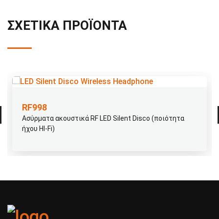
ΣΧΕΤΙΚΆ ΠΡΟΪΌΝΤΑ
RF988
RF Flashing LED Ασύρματα αθόρυβα ακουστικά ντίσκο