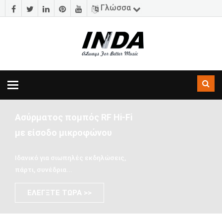
Γλώσσα
Εναλλαγή
πλοήγησης
Ασύρματος πομπός RF Hi-Fi
με είσοδο μικροφώνου
Ιδανικό για σιωπηλές εκδηλώσεις,
πάρτι, συνέδρια...
ΕΛΈΓΞΤΕ ΤΏΡΑ >>